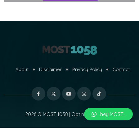
About
Disclaimer
Privacy Policy
Contact
2026 © MOST 1058 | Optimized by
hey MOST...
MARI