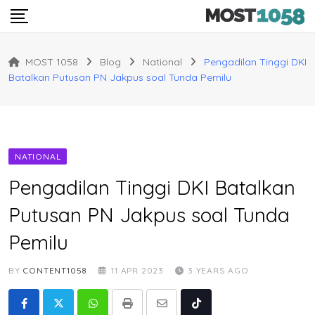
Skip
to
content
MOST 1058
Blog
National
Pengadilan Tinggi DKI
Batalkan Putusan PN Jakpus soal Tunda Pemilu
NATIONAL
Pengadilan Tinggi DKI Batalkan
Putusan PN Jakpus soal Tunda
Pemilu
BY
CONTENT1058
11 APR 2023
3 YEARS AGO
Whatsapp
Print
Share
Tiktok