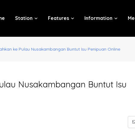
me
Station
Features
Information
Me
ahkan ke Pulau Nusakambangan Buntut Isu Penipuan Online
Pulau Nusakambangan Buntut Isu