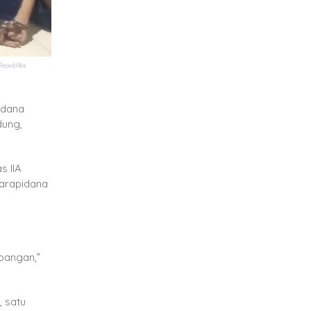
idana
dung,
s IIA
narapidana
mbangan,”
 satu