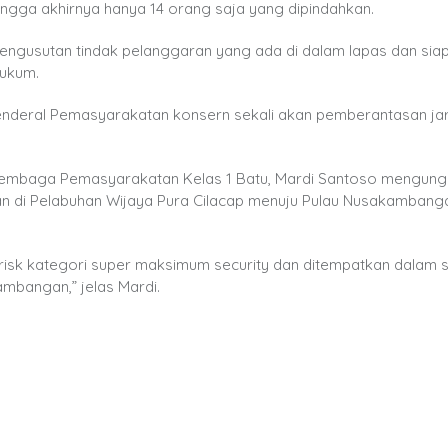
ingga akhirnya hanya 14 orang saja yang dipindahkan.
ngusutan tindak pelanggaran yang ada di dalam lapas dan sia
hukum.
Jenderal Pemasyarakatan konsern sekali akan pemberantasan ja
 Lembaga Pemasyarakatan Kelas 1 Batu, Mardi Santoso mengun
kan di Pelabuhan Wijaya Pura Cilacap menuju Pulau Nusakamban
isk kategori super maksimum security dan ditempatkan dalam s
mbangan,” jelas Mardi.