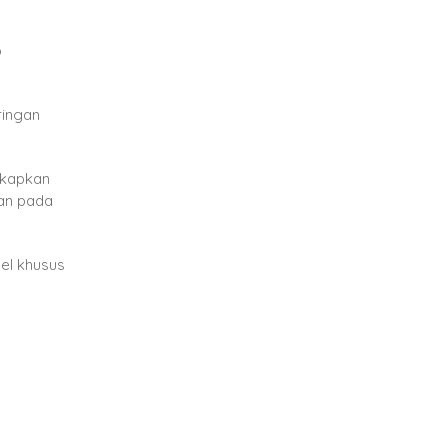
p
ringan
gkapkan
gan pada
el khusus