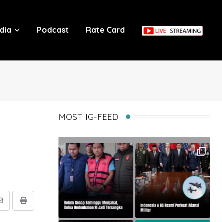
dia
Podcast
Rate Card
MOST IG-FEED
Share
Print
via