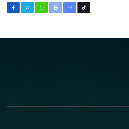
Whatsapp
Print
Share
Tiktok
via
Email