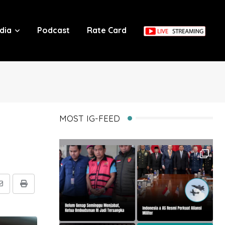
dia
Podcast
Rate Card
MOST IG-FEED
Share
Print
via
Email