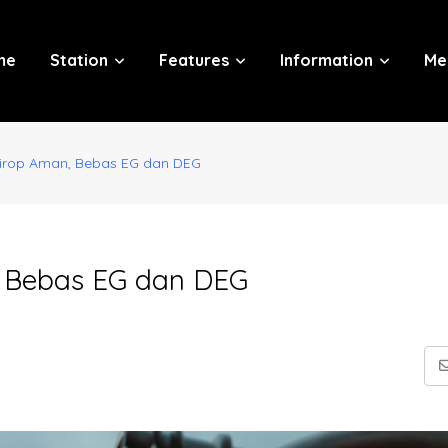
me
Station
Features
Information
Me
Sirop Aman, Bebas EG dan DEG
, Bebas EG dan DEG