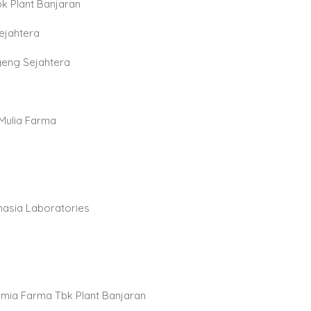
k Plant Banjaran
ejahtera
ggeng Sejahtera
 Mulia Farma
masia Laboratories
 Kimia Farma Tbk Plant Banjaran