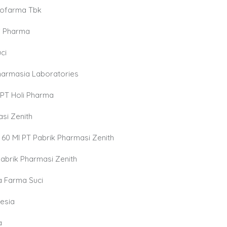
ndofarma Tbk
li Pharma
ci
Pharmasia Laboratories
 PT Holi Pharma
asi Zenith
@ 60 Ml PT Pabrik Pharmasi Zenith
Pabrik Pharmasi Zenith
ia Farma Suci
nesia
a