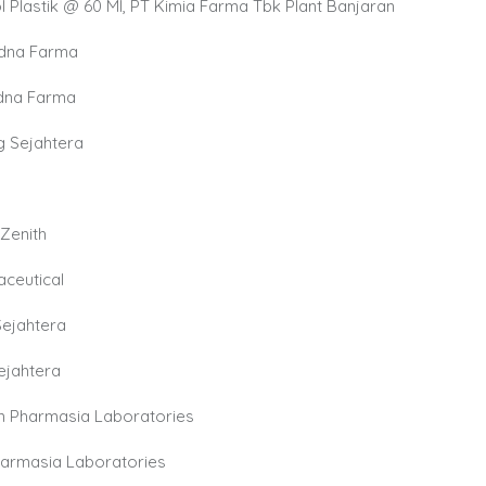
 Plastik @ 60 Ml, PT Kimia Farma Tbk Plant Banjaran
Sydna Farma
Sydna Farma
g Sejahtera
 Zenith
aceutical
Sejahtera
ejahtera
um Pharmasia Laboratories
Pharmasia Laboratories