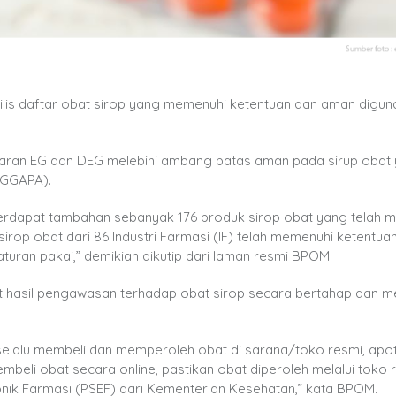
is daftar obat sirop yang memenuhi ketentuan dan aman digun
cemaran EG dan DEG melebihi ambang batas aman pada sirup obat
 (GGAPA).
, terdapat tambahan sebanyak 176 produk sirop obat yang telah 
op obat dari 86 Industri Farmasi (IF) telah memenuhi ketentuan
ran pakai,” demikian dikutip dari laman resmi BPOM.
t hasil pengawasan terhadap obat sirop secara bertahap dan 
lalu membeli dan memperoleh obat di sarana/toko resmi, apot
membeli obat secara online, pastikan obat diperoleh melalui toko 
ronik Farmasi (PSEF) dari Kementerian Kesehatan,” kata BPOM.