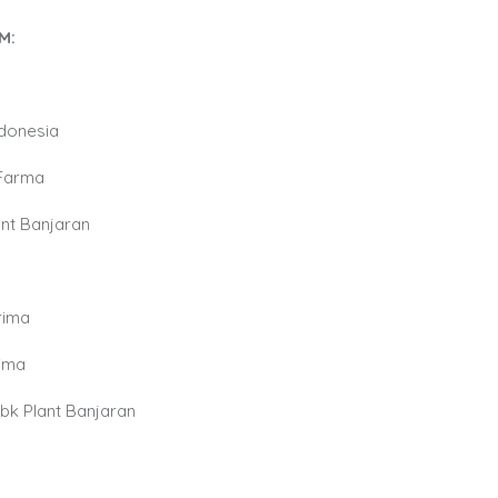
M:
ndonesia
 Farma
ant Banjaran
rima
rima
Tbk Plant Banjaran