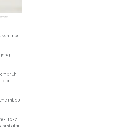
akan atau
 yang
memenuhi
, dan
mengimbau
ek, toko
resmi atau