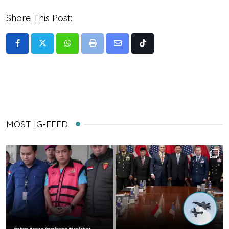
Share This Post:
Whatsapp
Print
Share
Tiktok
via
Email
MOST IG-FEED