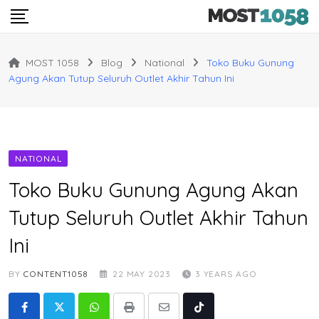
Skip
to
content
MOST 1058
Blog
National
Toko Buku Gunung
Agung Akan Tutup Seluruh Outlet Akhir Tahun Ini
NATIONAL
Toko Buku Gunung Agung Akan
Tutup Seluruh Outlet Akhir Tahun
Ini
BY
CONTENT1058
22 MAY 2023
3 YEARS AGO
Whatsapp
Print
Share
Tiktok