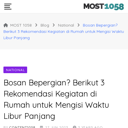
Skip
to
content
MOST 1058
Blog
National
Bosan Bepergian?
Berikut 3 Rekomendasi Kegiatan di Rumah untuk Mengisi Waktu
Libur Panjang
NATIONAL
Bosan Bepergian? Berikut 3
Rekomendasi Kegiatan di
Rumah untuk Mengisi Waktu
Libur Panjang
BY
CONTENT1058
27 JUN 2023
3 YEARS AGO