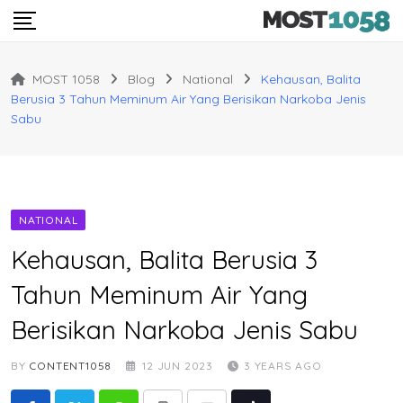
Skip
to
content
MOST 1058
Blog
National
Kehausan, Balita
Berusia 3 Tahun Meminum Air Yang Berisikan Narkoba Jenis
Sabu
NATIONAL
Kehausan, Balita Berusia 3
Tahun Meminum Air Yang
Berisikan Narkoba Jenis Sabu
BY
CONTENT1058
12 JUN 2023
3 YEARS AGO