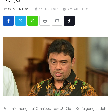
BY
CONTENT1058
13 JUN 2023
3 YEARS AGO
Whatsapp
Print
Share
Tiktok
via
Email
Polemik mengenai Omnibus Law UU Cipta Kerja yang sudah