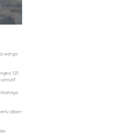
da warga
angka 125
sensitif.
erbahaya
erlu diberi
dan