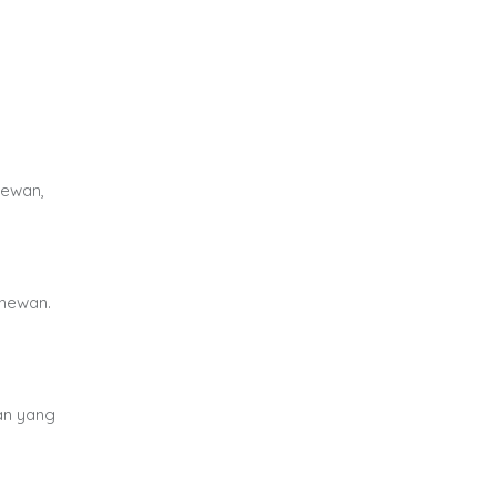
hewan,
 hewan.
an yang