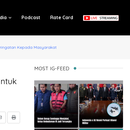
dia
Podcast
Rate Card
eringatan Kepada Masyarakat
MOST IG-FEED
untuk
Share
Print
via