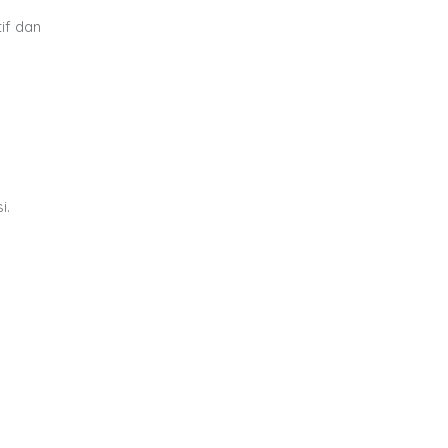
if dan
i.