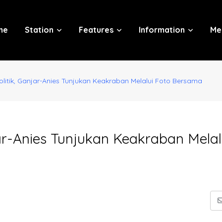
me
Station
Features
Information
Me
litik, Ganjar-Anies Tunjukan Keakraban Melalui Foto Bersama
jar-Anies Tunjukan Keakraban Melal