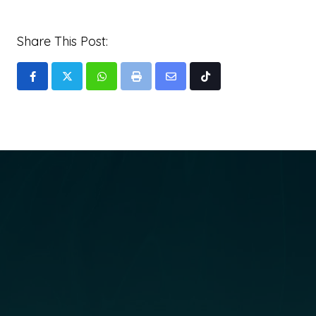
Share This Post:
Whatsapp
Print
Share
Tiktok
via
Email