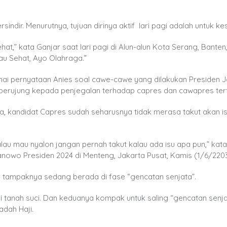
indir. Menurutnya, tujuan dirinya aktif lari pagi adalah untuk k
hat,” kata Ganjar saat lari pagi di Alun-alun Kota Serang, Bante
au Sehat, Ayo Olahraga.”
nai pernyataan Anies soal cawe-cawe yang dilakukan Presiden 
berujung kepada penjegalan terhadap capres dan cawapres ter
a, kandidat Capres sudah seharusnya tidak merasa takut akan i
kalau mau nyalon jangan pernah takut kalau ada isu apa pun,” kat
anowo Presiden 2024 di Menteng, Jakarta Pusat, Kamis (1/6/2203
s tampaknya sedang berada di fase “gencatan senjata”.
di tanah suci. Dan keduanya kompak untuk saling “gencatan senj
adah Haji.