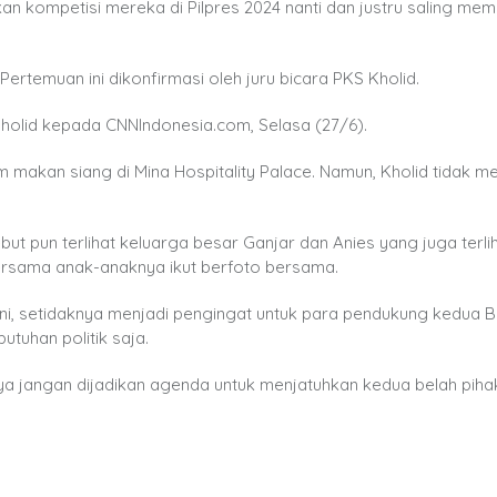
 kompetisi mereka di Pilpres 2024 nanti dan justru saling me
Pertemuan ini dikonfirmasi oleh juru bicara PKS Kholid.
S Kholid kepada CNNIndonesia.com, Selasa (27/6).
makan siang di Mina Hospitality Palace. Namun, Kholid tidak 
but pun terlihat keluarga besar Ganjar dan Anies yang juga terli
ati bersama anak-anaknya ikut berfoto bersama.
i, setidaknya menjadi pengingat untuk para pendukung kedua 
utuhan politik saja.
nya jangan dijadikan agenda untuk menjatuhkan kedua belah piha