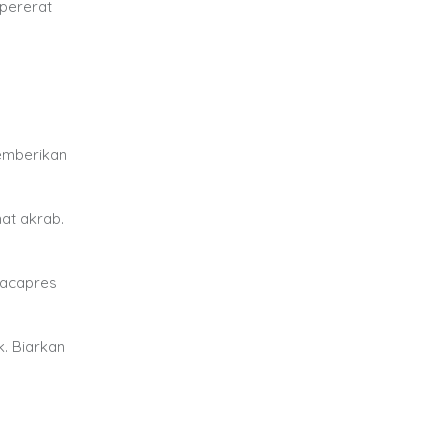
mpererat
memberikan
hat akrab.
Bacapres
k. Biarkan