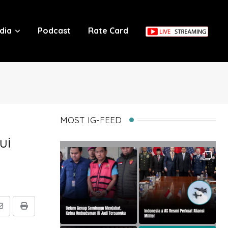
dia
Podcast
Rate Card
MOST IG-FEED
ui
Share
Print
via