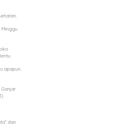
esehatan.
n, Minggu
Joko
tentu.
su apapun.
a Ganjar
).
ata” dan