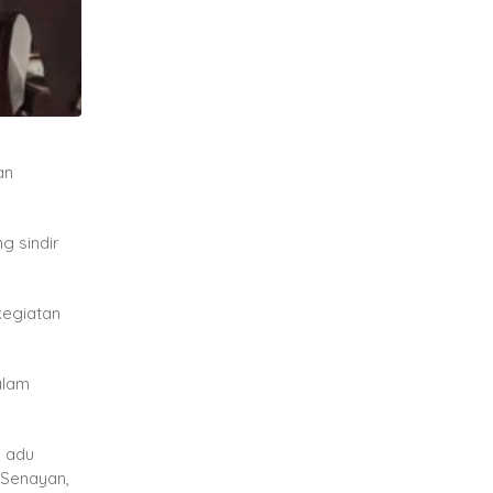
an
g sindir
kegiatan
alam
, adu
 Senayan,