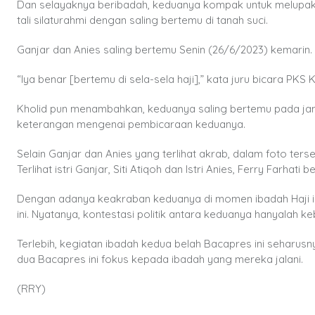
Dan selayaknya beribadah, keduanya kompak untuk melupakan
tali silaturahmi dengan saling bertemu di tanah suci.
Ganjar dan Anies saling bertemu Senin (26/6/2023) kemarin. 
“Iya benar [bertemu di sela-sela haji],” kata juru bicara PK
Kholid pun menambahkan, keduanya saling bertemu pada jam 
keterangan mengenai pembicaraan keduanya.
Selain Ganjar dan Anies yang terlihat akrab, dalam foto terse
Terlihat istri Ganjar, Siti Atiqoh dan Istri Anies, Ferry Farh
Dengan adanya keakraban keduanya di momen ibadah Haji in
ini. Nyatanya, kontestasi politik antara keduanya hanyalah keb
Terlebih, kegiatan ibadah kedua belah Bacapres ini seharus
dua Bacapres ini fokus kepada ibadah yang mereka jalani.
(RRY)