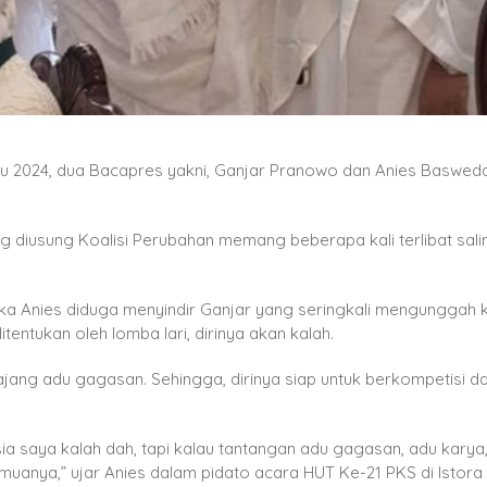
emilu 2024, dua Bacapres yakni, Ganjar Pranowo dan Anies Baswed
g diusung Koalisi Perubahan memang beberapa kali terlibat salin
tika Anies diduga menyindir Ganjar yang seringkali mengunggah 
ditentukan oleh lomba lari, dirinya akan kalah.
jang adu gagasan. Sehingga, dirinya siap untuk berkompetisi d
esia saya kalah dah, tapi kalau tantangan adu gagasan, adu karya
muanya,” ujar Anies dalam pidato acara HUT Ke-21 PKS di Istora