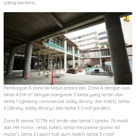
saling bertemu.
Pembagian 8 zona tersebut antara lain, Zona A dengan luas
lahan 4.514 m² dengan bangunan 3 lantai yang terdiri dari
lantai 1 (gedung
commercial, lobby library,
dan toilet), lantai
2 (
library, lobby library),
dan lantai 3 (
roof garden).
Zona B seluas 12.736 m2 terdiri dari lantai 1 (parkir 76 mobil
dan 144 motor, retail, toilet), lantai mezzanine (parkir 60
motor), lantai 2 (
sport hall, gym,
toilet), lantai 3 (
roof