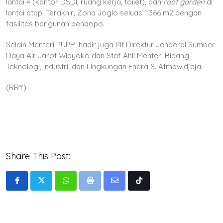
lantai 4 (kantor DSDI, ruang kerja, toilet), dan
roof garden
di
lantai atap. Terakhir, Zona Joglo seluas 1.366 m2 dengan
fasilitas bangunan pendopo.
Selain Menteri PUPR, hadir juga Plt Direktur Jenderal Sumber
Daya Air Jarot Widyoko dan Staf Ahli Menteri Bidang
Teknologi, Industri, dan Lingkungan Endra S. Atmawidjaja.
(RRY)
Share This Post:
Whatsapp
Print
Share
Tiktok
via
Email