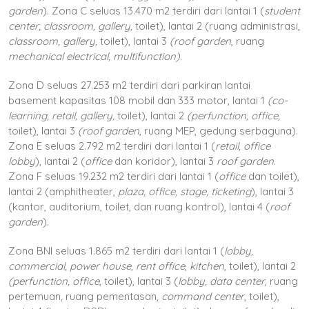
garden
). Zona C seluas 13.470 m2 terdiri dari lantai 1 (
student
center, classroom, gallery,
toilet), lantai 2 (ruang administrasi,
classroom, gallery,
toilet), lantai 3
(roof garden
, ruang
mechanical electrical, multifunction)
.
Zona D seluas 27.253 m2 terdiri dari parkiran lantai
basement kapasitas 108 mobil dan 333 motor, lantai 1
(co-
learning, retail, gallery,
toilet), lantai 2
(perfunction, office,
toilet), lantai 3
(roof garden
, ruang MEP, gedung serbaguna).
Zona E seluas 2.792 m2 terdiri dari lantai 1 (
retail, office
lobby
), lantai 2 (
office
dan koridor), lantai 3
roof garden
.
Zona F seluas 19.232 m2 terdiri dari lantai 1 (
office
dan toilet),
lantai 2 (amphitheater,
plaza, office, stage, ticketing
), lantai 3
(kantor, auditorium, toilet, dan ruang kontrol), lantai 4 (
roof
garden
).
Zona BNI seluas 1.865 m2 terdiri dari lantai 1 (
lobby,
commercial, power house, rent office
,
kitchen
, toilet), lantai 2
(perfunction, office
, toilet), lantai 3 (
lobby, data center
, ruang
pertemuan, ruang pementasan,
command center
, toilet),