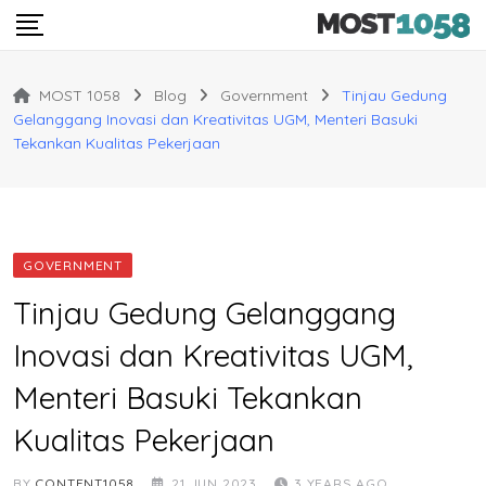
Skip
to
content
MOST 1058
Blog
Government
Tinjau Gedung
Gelanggang Inovasi dan Kreativitas UGM, Menteri Basuki
Tekankan Kualitas Pekerjaan
GOVERNMENT
Tinjau Gedung Gelanggang
Inovasi dan Kreativitas UGM,
Menteri Basuki Tekankan
Kualitas Pekerjaan
BY
CONTENT1058
21 JUN 2023
3 YEARS AGO