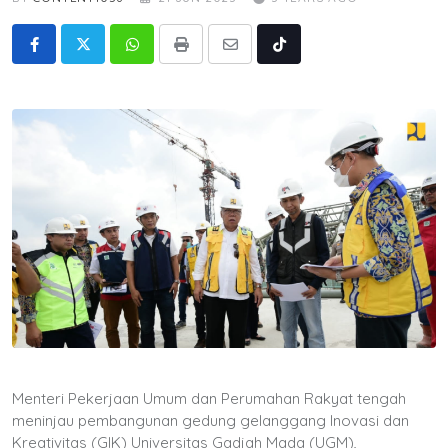
Whatsapp
Print
Share
Tiktok
via
Email
Menteri Pekerjaan Umum dan Perumahan Rakyat tengah
meninjau pembangunan gedung gelanggang Inovasi dan
Kreativitas (GIK) Universitas Gadjah Mada (UGM),