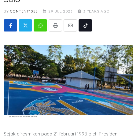
BY
CONTENT1058
29 JUL 2023
3 YEARS AGO
Whatsapp
Print
Share
Tiktok
via
Email
Sejak diresmikan pada 21 februari 1998 oleh Presiden