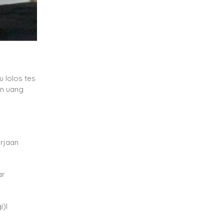
 lolos tes
an uang
erjaan
.
ar
i)l