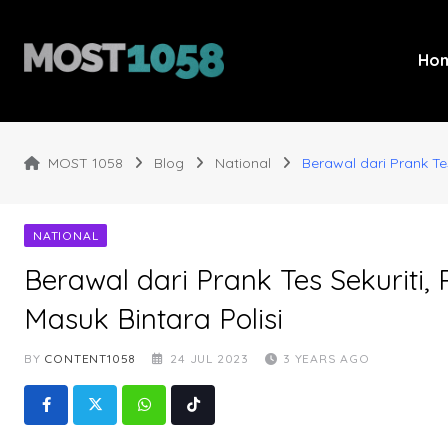
Skip
to
content
Ho
MOST 1058
Blog
National
Berawal dari Prank Te
NATIONAL
Berawal dari Prank Tes Sekuriti
Masuk Bintara Polisi
BY
CONTENT1058
24 JUL 2023
3 YEARS AGO
Whatsapp
Tiktok