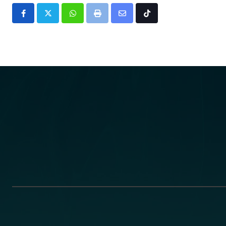
Whatsapp
Print
Share
Tiktok
via
Email