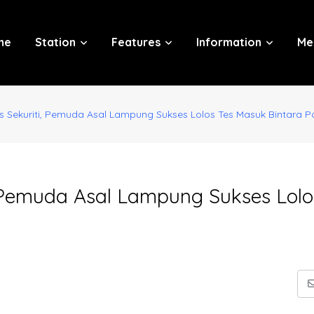
me
Station
Features
Information
Me
s Sekuriti, Pemuda Asal Lampung Sukses Lolos Tes Masuk Bintara Po
, Pemuda Asal Lampung Sukses Lolo