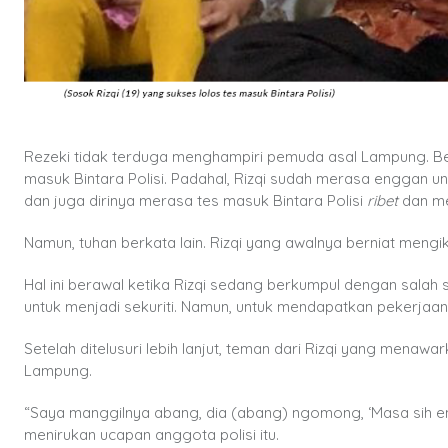
Rezeki tidak terduga menghampiri pemuda asal Lampung. Ber
masuk Bintara Polisi. Padahal, Rizqi sudah merasa enggan u
dan juga dirinya merasa tes masuk Bintara Polisi
ribet
dan me
Namun, tuhan berkata lain. Rizqi yang awalnya berniat mengikuti
Hal ini berawal ketika Rizqi sedang berkumpul dengan salah
untuk menjadi sekuriti. Namun, untuk mendapatkan pekerjaan t
Setelah ditelusuri lebih lanjut, teman dari Rizqi yang mena
Lampung.
“Saya manggilnya abang, dia (abang) ngomong, ‘Masa sih engga
menirukan ucapan anggota polisi itu.