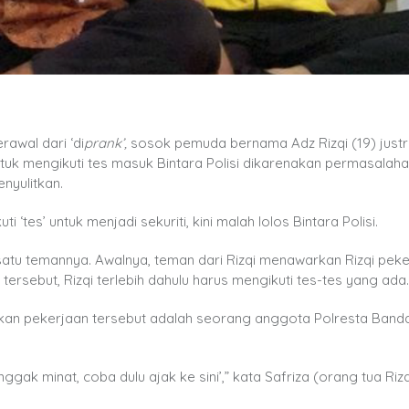
awal dari ‘di
prank’,
sosok pemuda bernama Adz Rizqi (19) justru
ntuk mengikuti tes masuk Bintara Polisi dikarenakan permasalah
nyulitkan.
 ‘tes’ untuk menjadi sekuriti, kini malah lolos Bintara Polisi.
 satu temannya. Awalnya, teman dari Rizqi menawarkan Rizqi pek
ersebut, Rizqi terlebih dahulu harus mengikuti tes-tes yang ada
warkan pekerjaan tersebut adalah seorang anggota Polresta Band
k minat, coba dulu ajak ke sini’,” kata Safriza (orang tua Rizq