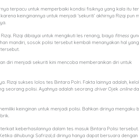
hirnya terpacu untuk memperbaiki kondisi fisiknya yang kala itu te
 karena keinginannya untuk menjadi ‘sekuriti’ akhirnya Rizqi pun
nya.
izqi. Rizqi dibiayai untuk mengikuti les renang, biaya
fitness
gun
tihan mandiri, sosok polisi tersebut kembali menanyakan hal yan
 tersebut.
 diri menjadi sekuriti kini mencoba memberanikan diri untuk
Rizqi sukses lolos tes Bintara Polri. Fakta lainnya adalah, kelo
ng seorang polisi. Ayahnya adalah seorang
driver
Ojek
online
da
emiliki keinginan untuk menjadi polisi. Bahkan dirinya mengaku
brik.
terkait keberhasilannya dalam tes masuk Bintara Polisi tersebut.
 Ketika dihubungi Safrizal,d dirinya hanya dapat bersuara dengan