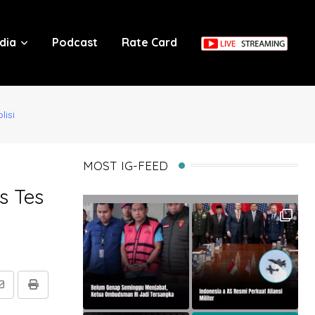
dia
Podcast
Rate Card
lisi
MOST IG-FEED
s Tes
Share
Print
via