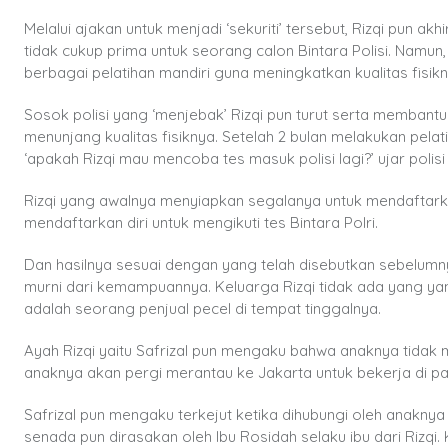
Melalui ajakan untuk menjadi ‘sekuriti’ tersebut, Rizqi pun ak
tidak cukup prima untuk seorang calon Bintara Polisi. Namun,
berbagai pelatihan mandiri guna meningkatkan kualitas fisik
Sosok polisi yang ‘menjebak’ Rizqi pun turut serta membantu R
menunjang kualitas fisiknya. Setelah 2 bulan melakukan pela
‘apakah Rizqi mau mencoba tes masuk polisi lagi?’ ujar polisi
Rizqi yang awalnya menyiapkan segalanya untuk mendaftarkan
mendaftarkan diri untuk mengikuti tes Bintara Polri.
Dan hasilnya sesuai dengan yang telah disebutkan sebelumnya. 
murni dari kemampuannya. Keluarga Rizqi tidak ada yang ya
adalah seorang penjual pecel di tempat tinggalnya.
Ayah Rizqi yaitu Safrizal pun mengaku bahwa anaknya tidak m
anaknya akan pergi merantau ke Jakarta untuk bekerja di pa
Safrizal pun mengaku terkejut ketika dihubungi oleh anaknya 
senada pun dirasakan oleh Ibu Rosidah selaku ibu dari Rizqi.