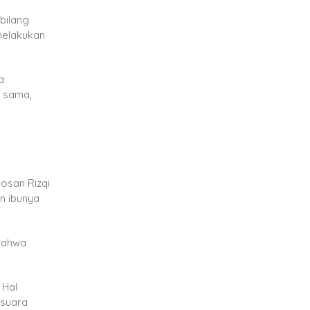
rbilang
 melakukan
a
g sama,
losan Rizqi
n ibunya
 bahwa
 Hal
 suara