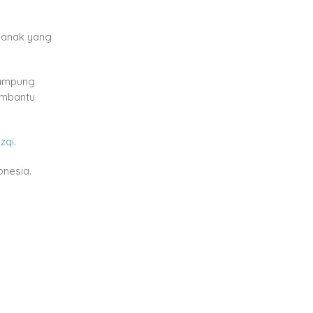
 anak yang
Lampung
membantu
izqi
.
onesia.