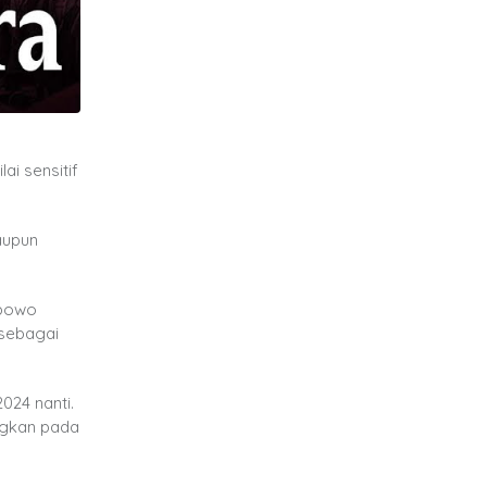
ai sensitif
aupun
abowo
 sebagai
024 nanti.
ngkan pada