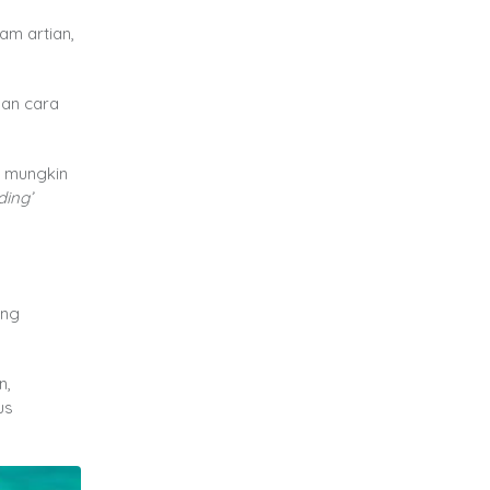
am artian,
gan cara
s mungkin
ding’
ang
n,
us