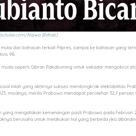
outube.com/Najwa Shihab
)
ulai dari bahasan terkait Pilpres, sampai ke bahasan yang ternil
ivis 98.
koh muda seperti Gibran Rakabuming untuk sekadar mengobrol at
sosial inilah yang akhirnya sukses mendongkrak elektabilitas Pr
023, misalnya, merilis Prabowo mendapat perolehan 32,7 persen
acuan yang mengatakan kemenangan pasti Prabowo pada Februari 2
idaknya berusaha untuk melakukan hal yang berbeda jika dibandi