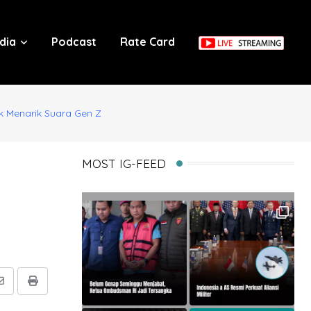
dia
Podcast
Rate Card
uk Menarik Suara Gen Z
MOST IG-FEED
Share
Print
via