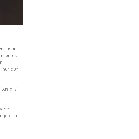
mengusung
an untuk
an
ernur pun
as diisi
wedan.
nya diisi