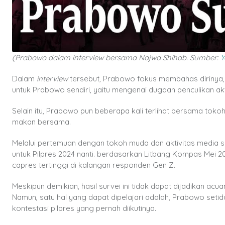
(Prabowo dalam interview bersama Najwa Shihab. Sumber:
Y
Dalam
interview
tersebut, Prabowo fokus membahas dirinya, m
untuk Prabowo sendiri, yaitu mengenai dugaan penculikan akt
Selain itu, Prabowo pun beberapa kali terlihat bersama to
makan bersama.
Melalui pertemuan dengan tokoh muda
dan aktivitas media 
untuk Pilpres 2024 nanti. berdasarkan Litbang Kompas Mei 2
capres tertinggi di kalangan responden Gen Z.
Meskipun demikian, hasil survei ini tidak dapat dijadikan 
Namun, satu hal yang dapat dipelajari adalah, Prabowo set
kontestasi pilpres yang pernah diikutinya.