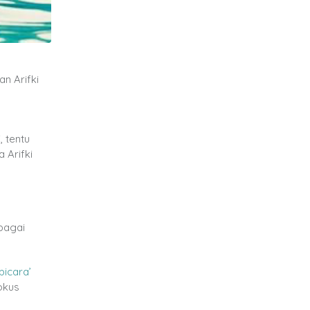
n Arifki
 tentu
 Arifki
rbagai
bicara’
fokus