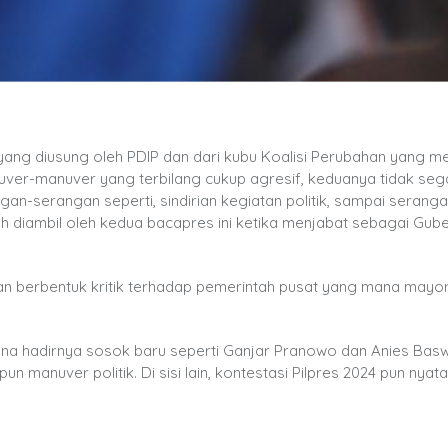
 yang diusung oleh PDIP dan dari kubu Koalisi Perubahan yang 
uver-manuver yang terbilang cukup agresif, keduanya tidak seg
an-serangan seperti, sindirian kegiatan politik, sampai serang
ah diambil oleh kedua bacapres ini ketika menjabat sebagai Gub
 berbentuk kritik terhadap pemerintah pusat yang mana mayorit
na hadirnya sosok baru seperti Ganjar Pranowo dan Anies Bas
un manuver politik. Di sisi lain, kontestasi Pilpres 2024 pun nyata