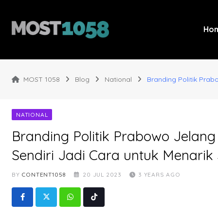
Skip
to
content
Ho
MOST 1058
Blog
National
Branding Politik Prab
NATIONAL
Branding Politik Prabowo Jelang 
Sendiri Jadi Cara untuk Menarik
BY
CONTENT1058
20 JUL 2023
3 YEARS AGO
Whatsapp
Tiktok