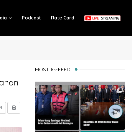
dia
Podcast
Rate Card
MOST IG-FEED
hanan
Share
Print
via
Email