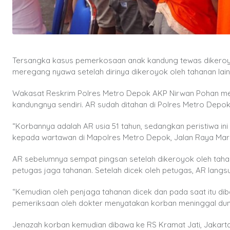
Tersangka kasus pemerkosaan anak kandung tewas dikeroyo
meregang nyawa setelah dirinya dikeroyok oleh tahanan lai
Wakasat Reskrim Polres Metro Depok AKP Nirwan Pohan me
kandungnya sendiri. AR sudah ditahan di Polres Metro Depok
“Korbannya adalah AR usia 51 tahun, sedangkan peristiwa ini
kepada wartawan di Mapolres Metro Depok, Jalan Raya Marg
AR sebelumnya sempat pingsan setelah dikeroyok oleh tahana
petugas jaga tahanan. Setelah dicek oleh petugas, AR langs
“Kemudian oleh penjaga tahanan dicek dan pada saat itu di
pemeriksaan oleh dokter menyatakan korban meninggal dunia
Jenazah korban kemudian dibawa ke RS Kramat Jati, Jakarta