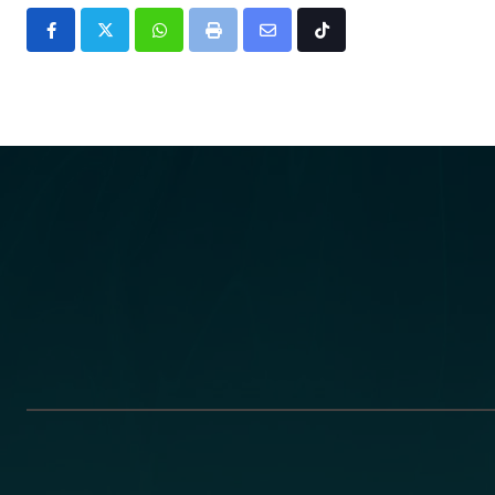
Whatsapp
Print
Share
Tiktok
via
Email