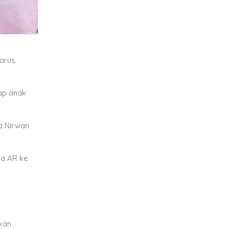
arus
ap anak
ta Nirwan
ya AR ke
kan