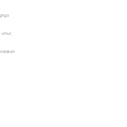
ngnya
 umur,
tindakan