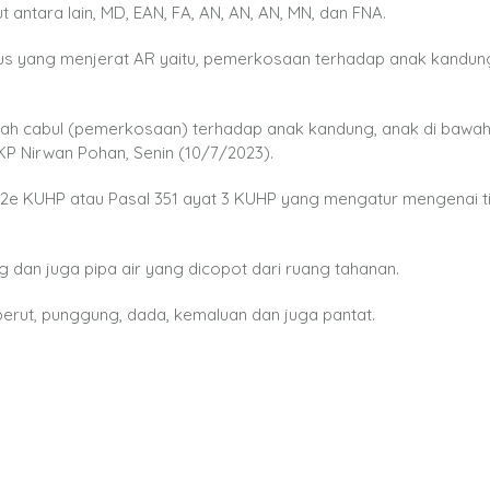
antara lain, MD, EAN, FA, AN, AN, AN, MN, dan FNA.
asus yang menjerat AR yaitu, pemerkosaan terhadap anak kandu
lah cabul (pemerkosaan) terhadap anak kandung, anak di bawah
KP Nirwan Pohan, Senin (10/7/2023).
at 2e KUHP atau Pasal 351 ayat 3 KUHP yang mengatur mengenai 
an juga pipa air yang dicopot dari ruang tahanan.
perut, punggung, dada, kemaluan dan juga pantat.