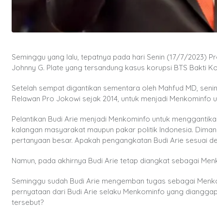
Seminggu yang lalu, tepatnya pada hari Senin (17/7/2023)
Johnny G. Plate yang tersandung kasus korupsi BTS Bakti K
Setelah sempat digantikan sementara oleh Mahfud MD, senin
Relawan Pro Jokowi sejak 2014, untuk menjadi Menkominfo un
Pelantikan Budi Arie menjadi Menkominfo untuk menggantik
kalangan masyarakat maupun pakar politik Indonesia. Diman
pertanyaan besar. Apakah pengangkatan Budi Arie sesuai den
Namun, pada akhirnya Budi Arie tetap diangkat sebagai Men
Seminggu sudah Budi Arie mengemban tugas sebagai Menko
pernyataan dari Budi Arie selaku Menkominfo yang dianggap
tersebut?