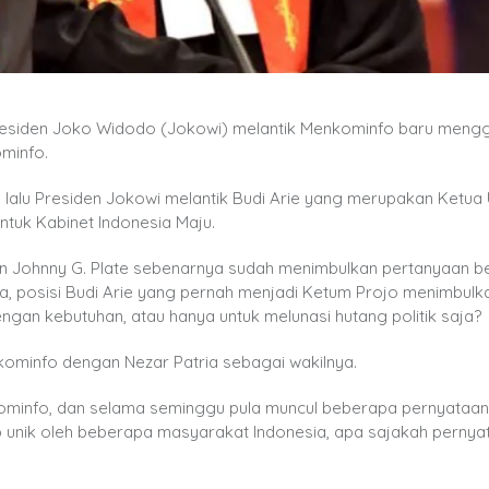
 Presiden Joko Widodo (Jokowi) melantik Menkominfo baru meng
ominfo.
 lalu Presiden Jokowi melantik Budi Arie yang merupakan Ketu
tuk Kabinet Indonesia Maju.
an Johnny G. Plate sebenarnya sudah menimbulkan pertanyaan be
a, posisi Budi Arie yang pernah menjadi Ketum Projo menimbulk
gan kebutuhan, atau hanya untuk melunasi hutang politik saja?
kominfo dengan Nezar Patria sebagai wakilnya.
minfo, dan selama seminggu pula muncul beberapa pernyataan
 unik oleh beberapa masyarakat Indonesia, apa sajakah pernya