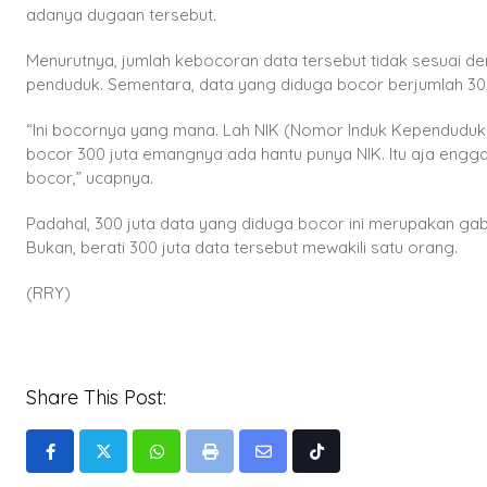
adanya dugaan tersebut.
Menurutnya, jumlah kebocoran data tersebut tidak sesuai d
penduduk. Sementara, data yang diduga bocor berjumlah 300
“Ini bocornya yang mana. Lah NIK (Nomor Induk Kependudukan)
bocor 300 juta emangnya ada hantu punya NIK. Itu aja eng
bocor,” ucapnya.
Padahal, 300 juta data yang diduga bocor ini merupakan gabu
Bukan, berati 300 juta data tersebut mewakili satu orang.
(RRY)
Share This Post:
Whatsapp
Print
Share
Tiktok
via