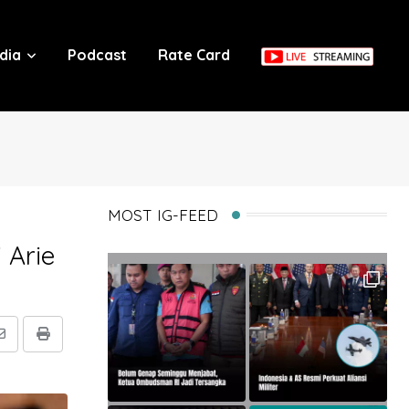
dia
Podcast
Rate Card
MOST IG-FEED
 Arie
Share
Print
via
Email