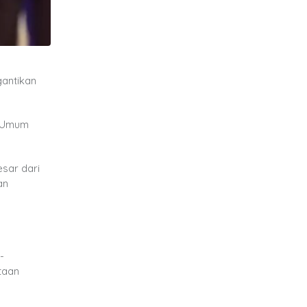
gantikan
a Umum
sar dari
an
-
taan