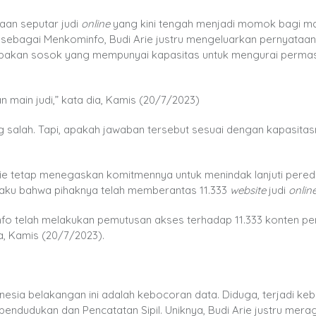
aan seputar judi
online
yang kini tengah menjadi momok bagi m
sebagai Menkominfo, Budi Arie justru mengeluarkan pernyataa
upakan sosok yang mempunyai kapasitas untuk mengurai perma
an main judi,” kata dia, Kamis (20/7/2023)
 salah. Tapi, apakah jawaban tersebut sesuai dengan kapasita
rie tetap menegaskan komitmennya untuk menindak lanjuti pered
ngaku bahwa pihaknya telah memberantas 11.333
website
judi
online
info telah melakukan pemutusan akses terhadap 11.333 konten pe
a, Kamis (20/7/2023).
donesia belakangan ini adalah kebocoran data. Diduga, terjadi k
pendudukan dan Pencatatan Sipil. Uniknya, Budi Arie justru mer