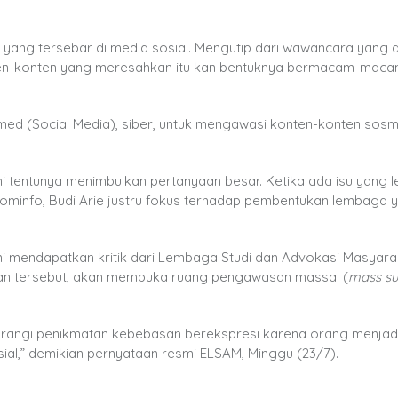
yang tersebar di media sosial. Mengutip dari wawancara yang d
ten-konten yang meresahkan itu kan bentuknya bermacam-maca
ed (Social Media), siber, untuk mengawasi konten-konten sosm
 tentunya menimbulkan pertanyaan besar. Ketika ada isu yang l
ominfo, Budi Arie justru fokus terhadap pembentukan lembaga 
ni mendapatkan kritik dari Lembaga Studi dan Advokasi Masyara
n tersebut, akan membuka ruang pengawasan massal (
mass su
urangi penikmatan kebebasan berekspresi karena orang menjadi
osial,” demikian pernyataan resmi ELSAM, Minggu (23/7).