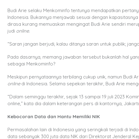
Budi Arie selaku Menkominfo tentunya mendapatkan pertany
Indonesia. Bukannya menjawab sesuai dengan kapasitasnya 
dirasa kurang memuaskan mengingat Budi Arie sendiri mer
judi
online
.
“Saran jangan berjudi, kalau ditanya saran untuk publik; jang
Pada dasarnya, memang jawaban tersebut bukanlah hal yang
sebagai Menkominfo?
Meskipun pernyataannya terbilang cukup unik, namun Budi A
online
di Indonesia. Selama sepekan terakhir, Budi Arie me
“Dalam seminggu terakhir, sejak 13 sampai 19 juli 2023 Kom
online,” kata dia dalam keterangan pers di kantornya, Jakart
Kebocoran Data dan Hantu Memiliki NIK
Permasalahan lain di Indonesia yang seringkali terjadi di In
data sebanyak 300 juta data NIK dari Direktorat Jenderal Ke