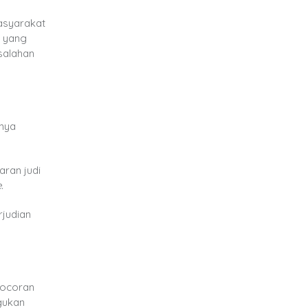
asyarakat
n yang
salahan
snya
aran judi
.
rjudian
ebocoran
agukan