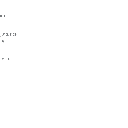
uta
juta, kok
ang
tentu.