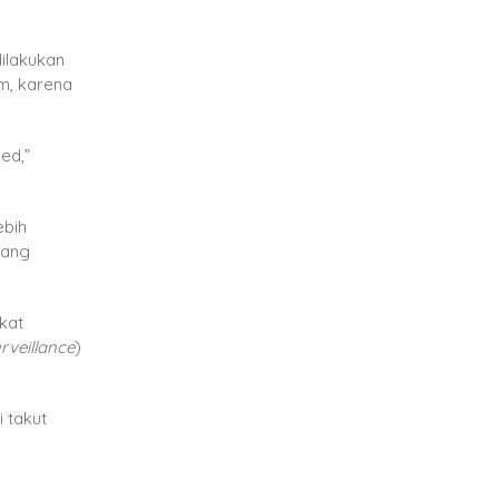
ilakukan
m, karena
ed,”
ebih
yang
kat
rveillance
)
 takut