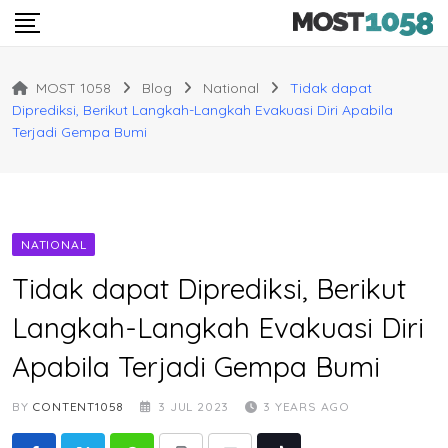
Skip
to
content
MOST 1058
Blog
National
Tidak dapat
Diprediksi, Berikut Langkah-Langkah Evakuasi Diri Apabila
Terjadi Gempa Bumi
NATIONAL
Tidak dapat Diprediksi, Berikut
Langkah-Langkah Evakuasi Diri
Apabila Terjadi Gempa Bumi
BY
CONTENT1058
3 JUL 2023
3 YEARS AGO