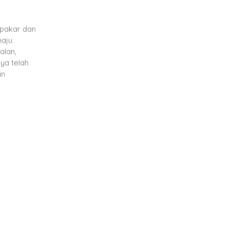
 pakar dan
aju.
alan,
ya telah
an