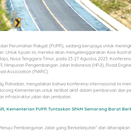
m dan Perumahan Rakyat (PUPR), sedang berupaya untuk mening
lan. Untuk tujuan ini, mereka akan menyelenggarakan Asia Austra
jo, Nusa Tenggara Timur, pada 23-27 Agustus 2023. Konferensi 
R, Himpunan Pengembangan Jalan Indonesia (HPJI), Road Engin
oad Association (PIARC).
y Rahadian, menyatakan bahwa konferensi internasional ini me
orong Kementerian untuk terlibat aktif dalam pembaruan dan p
n infrastruktur jalan dan jembatan.
 SR, Kementerian PUPR Tuntaskan SPAM Semarang Barat Ber
enuju Pembangunan Jalan yang Berkelanjutan” dan diharapkan