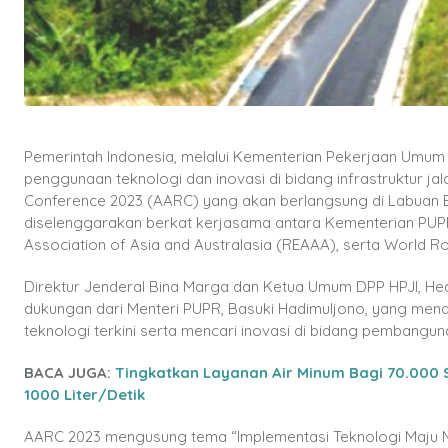
Pemerintah Indonesia, melalui Kementerian Pekerjaan Umu
penggunaan teknologi dan inovasi di bidang infrastruktur ja
Conference 2023 (AARC) yang akan berlangsung di Labuan Ba
diselenggarakan berkat kerjasama antara Kementerian PUP
Association of Asia and Australasia (REAAA), serta World R
Direktur Jenderal Bina Marga dan Ketua Umum DPP HPJI, Hed
dukungan dari Menteri PUPR, Basuki Hadimuljono, yang mend
teknologi terkini serta mencari inovasi di bidang pembanguna
BACA JUGA:
Tingkatkan Layanan Air Minum Bagi 70.000
1000 Liter/Detik
AARC 2023 mengusung tema “Implementasi Teknologi Maju M