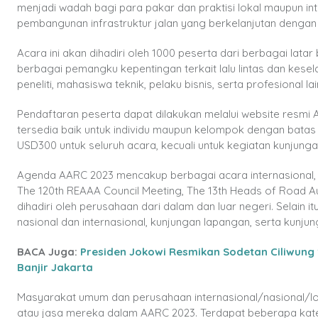
menjadi wadah bagi para pakar dan praktisi lokal maupun i
pembangunan infrastruktur jalan yang berkelanjutan dengan
Acara ini akan dihadiri oleh 1000 peserta dari berbagai lata
berbagai pemangku kepentingan terkait lalu lintas dan kesela
peneliti, mahasiswa teknik, pelaku bisnis, serta profesional la
Pendaftaran peserta dapat dilakukan melalui website resmi 
tersedia baik untuk individu maupun kelompok dengan batas
USD300 untuk seluruh acara, kecuali untuk kegiatan kunjungan
Agenda AARC 2023 mencakup berbagai acara internasional, 
The 120th REAAA Council Meeting, The 13th Heads of Road A
dihadiri oleh perusahaan dari dalam dan luar negeri. Selain it
nasional dan internasional, kunjungan lapangan, serta kunjung
BACA Juga:
Presiden Jokowi Resmikan Sodetan Ciliwung 1
Banjir Jakarta
Masyarakat umum dan perusahaan internasional/nasional/l
atau jasa mereka dalam AARC 2023. Terdapat beberapa kategor