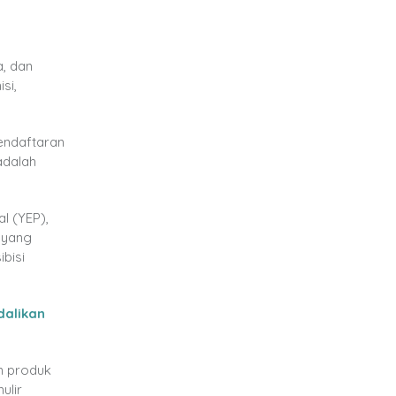
a, dan
si,
ndaftaran
adalah
l (YEP),
 yang
ibisi
dalikan
n produk
ulir