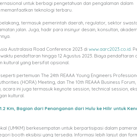
nternasional untuk berbagi pengetahuan dan pengalaman dalam
 memanfaatkan teknologi terbaru.
r belakang, termasuk pemerintah daerah, regulator, sektor swast
matan jalan. Juga, hadir para insinyur desain, konsultan, akademi
innya.
Asia Australasia Road Conference 2023 di
www.aarc2023.co.id
.
Pe
 waktu pendaftaran hingga 12 Agustus 2023. Biaya pendaftaran 
 kultural yang bersifat opsional.
seperti pertemuan The 24th REAAA Young Engineers Professiona
uthorities (HORA) Meeting, dan The 10th REAAA Business Forum,
u, acara ini juga termasuk keynote session, technical session, eks
an kultural.
.2 Km, Bagian dari Penanganan dari Hulu ke Hilir untuk Ken
okal (UMKM) berkesempatan untuk berpartisipasi dalam pamera
i booth eksibisi yang tersedia. Informasi lebih lanjut dan form