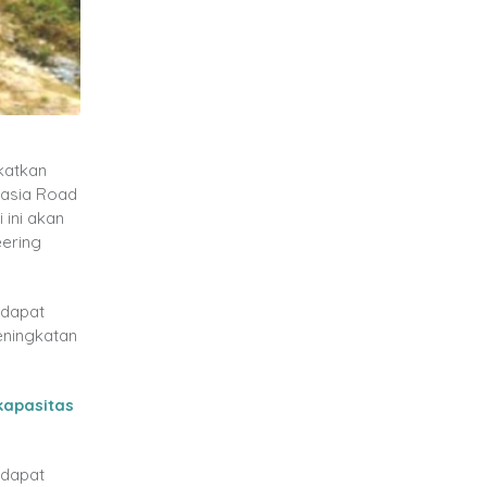
katkan
lasia Road
ini akan
eering
ndapat
eningkatan
kapasitas
 dapat