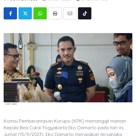
Whatsapp
Print
Share
Tiktok
via
Email
Komisi Pemberantasan Korupsi (KPK) memanggil mantan
Kepala Bea Cukai Yogyakarta Eko Damarto pada hari ini,
Jumat (15/9/2023). Eko Damarto merupakan tersangka