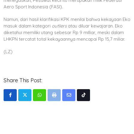
menegaskan, Pesawat kecil itu merupakan milik Federasi
Aero Sport Indonesia (FASI).
Namun, dari hasil klarifikasi KPK menilai bahwa kekayaan Eko
masuk dalam kategori
outliers
atau diluar kewajaran. Eko
diketahui memiliki utang sebesar Rp 9 milliar, meski dalam
LHKPN tercatat total kekayaannya mencapai Rp 15,7 miliar.
(LZ)
Share This Post:
Whatsapp
Print
Share
Tiktok
via
Email