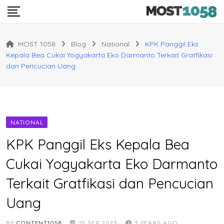
Skip
to
content
MOST 1058
Blog
National
KPK Panggil Eks
Kepala Bea Cukai Yogyakarta Eko Darmanto Terkait Gratfikasi
dan Pencucian Uang
NATIONAL
KPK Panggil Eks Kepala Bea
Cukai Yogyakarta Eko Darmanto
Terkait Gratfikasi dan Pencucian
Uang
BY
CONTENT1058
15 SEP 2023
3 YEARS AGO