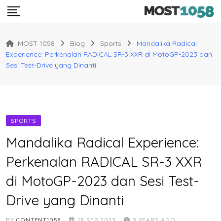
Skip
to
content
MOST 1058
Blog
Sports
Mandalika Radical
Experience: Perkenalan RADICAL SR-3 XXR di MotoGP-2023 dan
Sesi Test-Drive yang Dinanti
SPORTS
Mandalika Radical Experience:
Perkenalan RADICAL SR-3 XXR
di MotoGP-2023 dan Sesi Test-
Drive yang Dinanti
BY
CONTENT1058
18 SEP 2023
3 YEARS AGO