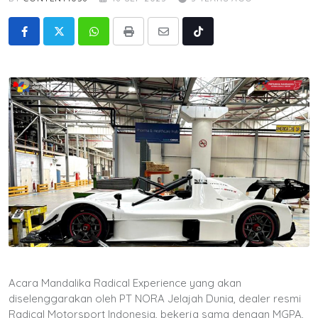
Whatsapp
Print
Share
Tiktok
via
Email
Acara Mandalika Radical Experience yang akan
diselenggarakan oleh PT NORA Jelajah Dunia, dealer resmi
Radical Motorsport Indonesia, bekerja sama dengan MGPA,