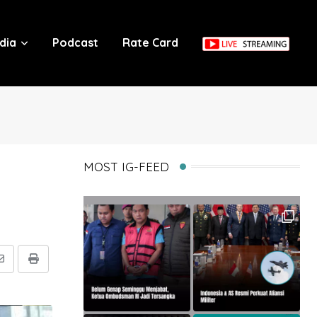
dia
Podcast
Rate Card
MOST IG-FEED
Share
Print
via
Email