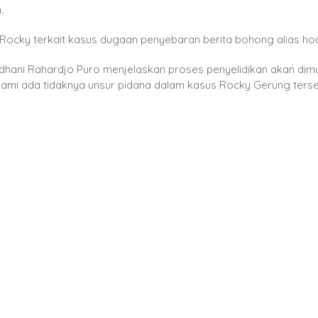
.
 Rocky terkait kasus dugaan penyebaran berita bohong alias ho
dhani Rahardjo Puro menjelaskan proses penyelidikan akan dimu
dalami ada tidaknya unsur pidana dalam kasus Rocky Gerung terse