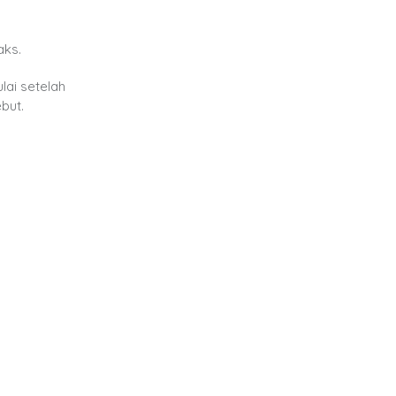
aks.
lai setelah
but.