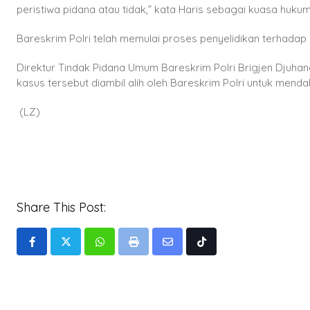
peristiwa pidana atau tidak,” kata Haris sebagai kuasa hukum
Bareskrim Polri telah memulai proses penyelidikan terhadap
Direktur Tindak Pidana Umum Bareskrim Polri Brigjen Djuhan
kasus tersebut diambil alih oleh Bareskrim Polri untuk men
(LZ)
Share This Post:
Whatsapp
Print
Share
Tiktok
via
Email