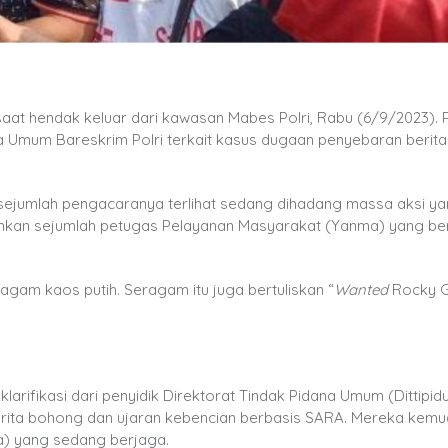
aat hendak keluar dari kawasan Mabes Polri, Rabu (6/9/2023). P
dana Umum Bareskrim Polri terkait kasus dugaan penyebaran beri
sejumlah pengacaranya terlihat sedang dihadang massa aksi y
ankan sejumlah petugas Pelayanan Masyarakat (Yanma) yang ber
am kaos putih. Seragam itu juga bertuliskan “
Wanted
Rocky 
klarifikasi dari penyidik Direktorat Tindak Pidana Umum (Dittipi
erita bohong dan ujaran kebencian berbasis SARA. Mereka kemu
) yang sedang berjaga.