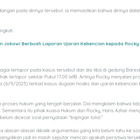
ngan pada dirinya tersebut. ia memastikan bahwa dirinya dala
ngkat.
an Jokowi Berbuah Laporan Ujaran Kebencian kepada Rock
agai terlapor pada kasus tersebut dan dia tiba di gedung Baresk
hak terlapor sekitar Pukul 17.00 WIB. Artinya Rocky menjalani pr
a (6/9/2023) terkait kasus dugaan hoaks dan ujaran kebencian
 proses hukum yang tengah berjalan. Dia mengklaim bahwa tid
k. Sementara itu pihak kuasa Hukum dari Rocky, Haris Azhar me
belum dicecar soal pernyataan “bajingan tolol.”
a alasan-alasan dibalik argumentasi yang kita belum tahu ke soa
 penyidikan jadi ini masih seputar mencari apakah peristiwa terse