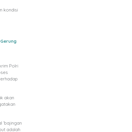
m kondisi
y Gerung
rim Polri
oses
 terhadap
ak akan
ngatakan
l ‘bajingan
but adalah