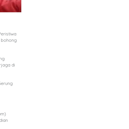
eristiwa
ta bohong
ang
jaga di
Gerung
dum)
dian