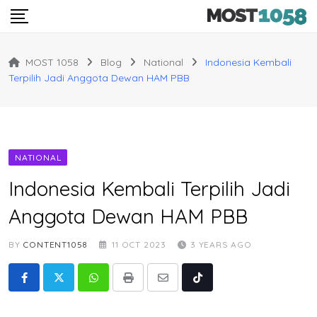
Skip
to
content
MOST 1058
Blog
National
Indonesia Kembali
Terpilih Jadi Anggota Dewan HAM PBB
NATIONAL
Indonesia Kembali Terpilih Jadi
Anggota Dewan HAM PBB
BY
CONTENT1058
11 OCT 2023
3 YEARS AGO
Whatsapp
Print
Share
Tiktok
via
Email