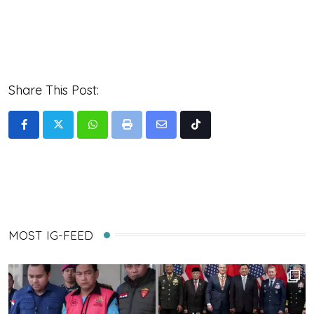
Share This Post:
Whatsapp
Print
Share
Tiktok
via
Email
MOST IG-FEED