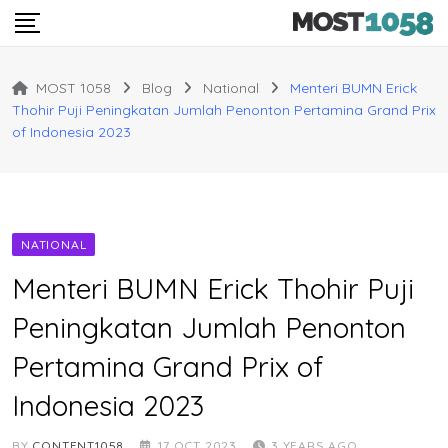
Skip
to
content
MOST 1058
Blog
National
Menteri BUMN Erick
Thohir Puji Peningkatan Jumlah Penonton Pertamina Grand Prix
of Indonesia 2023
NATIONAL
Menteri BUMN Erick Thohir Puji
Peningkatan Jumlah Penonton
Pertamina Grand Prix of
Indonesia 2023
BY
CONTENT1058
17 OCT 2023
3 YEARS AGO