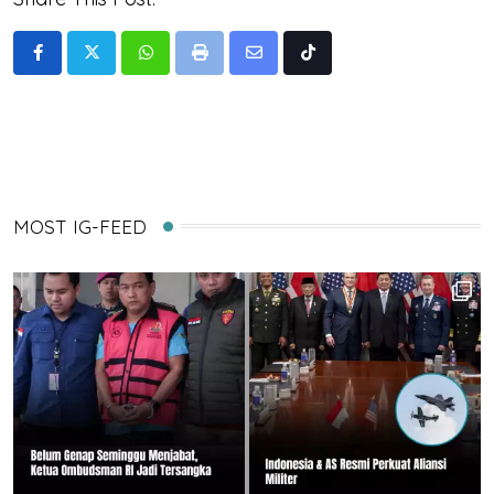
Whatsapp
Print
Share
Tiktok
via
Email
MOST IG-FEED