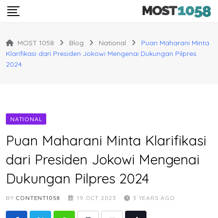
Skip
to
content
MOST 1058
Blog
National
Puan Maharani Minta
Klarifikasi dari Presiden Jokowi Mengenai Dukungan Pilpres
2024
NATIONAL
Puan Maharani Minta Klarifikasi
dari Presiden Jokowi Mengenai
Dukungan Pilpres 2024
BY
CONTENT1058
19 OCT 2023
3 YEARS AGO