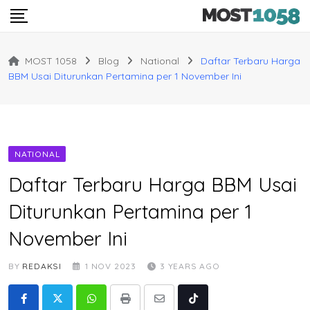
Skip
to
content
MOST 1058
Blog
National
Daftar Terbaru Harga
BBM Usai Diturunkan Pertamina per 1 November Ini
NATIONAL
Daftar Terbaru Harga BBM Usai
Diturunkan Pertamina per 1
November Ini
BY
REDAKSI
1 NOV 2023
3 YEARS AGO
Whatsapp
Print
Share
Tiktok