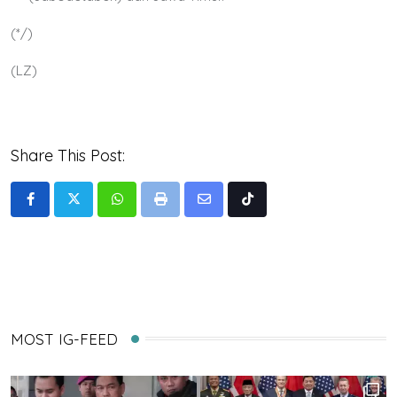
(*/)
(LZ)
Share This Post:
Whatsapp
Print
Share
Tiktok
via
Email
MOST IG-FEED