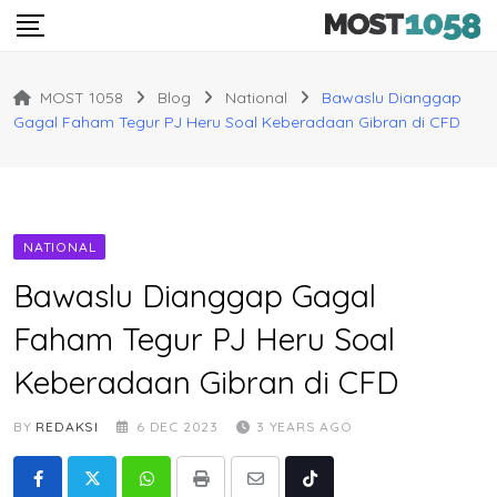
Skip
to
content
MOST 1058
Blog
National
Bawaslu Dianggap
Gagal Faham Tegur PJ Heru Soal Keberadaan Gibran di CFD
NATIONAL
Bawaslu Dianggap Gagal
Faham Tegur PJ Heru Soal
Keberadaan Gibran di CFD
BY
REDAKSI
6 DEC 2023
3 YEARS AGO
Whatsapp
Print
Share
Tiktok