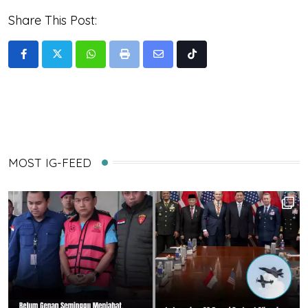
Share This Post:
Whatsapp
Print
Share
Tiktok
via
Email
MOST IG-FEED