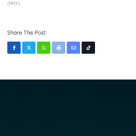
(RRY)
Share This Post:
Whatsapp
Print
Share
Tiktok
via
Email