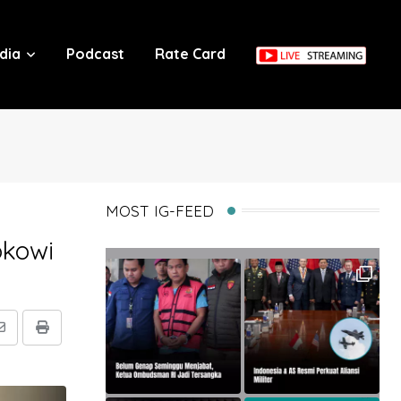
dia
Podcast
Rate Card
MOST IG-FEED
okowi
Share
Print
via
Email