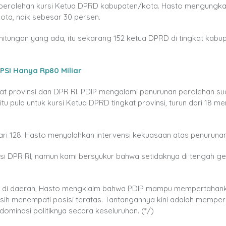
 perolehan kursi Ketua DPRD kabupaten/kota. Hasto mengungk
kota, naik sebesar 30 persen.
itungan yang ada, itu sekarang 152 ketua DPRD di tingkat kabu
PSI Hanya Rp80 Miliar
ngkat provinsi dan DPR RI. PDIP mengalami penurunan perolehan su
itu pula untuk kursi Ketua DPRD tingkat provinsi, turun dari 18 me
dari 128. Hasto menyalahkan intervensi kekuasaan atas penurunan 
rsi DPR RI, namun kami bersyukur bahwa setidaknya di tengah 
pun di daerah, Hasto mengklaim bahwa PDIP mampu mempertahan
sih menempati posisi teratas. Tantangannya kini adalah memper
ominasi politiknya secara keseluruhan. (*/)