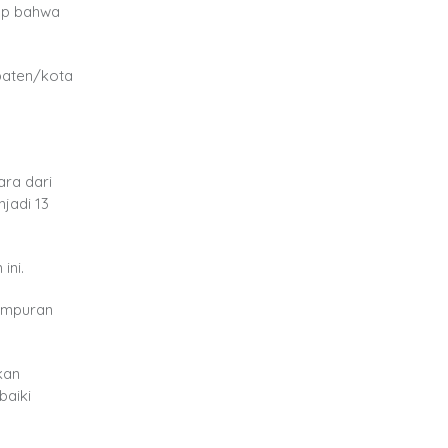
ap bahwa
paten/kota
ara dari
njadi 13
ini.
gempuran
kan
baiki