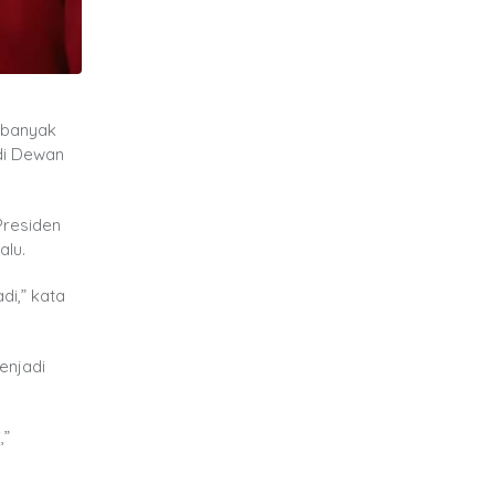
ebanyak
 di Dewan
Presiden
alu.
di,” kata
enjadi
,”