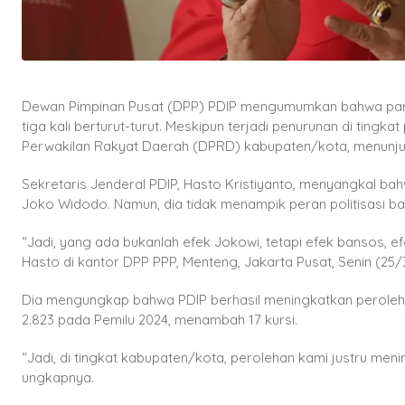
Dewan Pimpinan Pusat (DPP) PDIP mengumumkan bahwa partai
tiga kali berturut-turut. Meskipun terjadi penurunan di tingk
Perwakilan Rakyat Daerah (DPRD) kabupaten/kota, menunjukkan
Sekretaris Jenderal PDIP, Hasto Kristiyanto, menyangkal 
Joko Widodo. Namun, dia tidak menampik peran politisasi ban
“Jadi, yang ada bukanlah efek Jokowi, tetapi efek bansos, efe
Hasto di kantor DPP PPP, Menteng, Jakarta Pusat, Senin (25/3
Dia mengungkap bahwa PDIP berhasil meningkatkan peroleha
2.823 pada Pemilu 2024, menambah 17 kursi.
“Jadi, di tingkat kabupaten/kota, perolehan kami justru menin
ungkapnya.