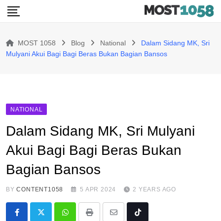
Skip
to
content
MOST 1058
Blog
National
Dalam Sidang MK, Sri
Mulyani Akui Bagi Bagi Beras Bukan Bagian Bansos
NATIONAL
Dalam Sidang MK, Sri Mulyani
Akui Bagi Bagi Beras Bukan
Bagian Bansos
BY
CONTENT1058
5 APR 2024
2 YEARS AGO
Whatsapp
Print
Share
Tiktok