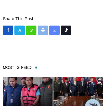
Share This Post:
Whatsapp
Print
Share
Tiktok
via
Email
MOST IG-FEED