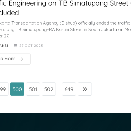
fic Engineering on TB Simatupang Street O
cluded
karta Transportation Agency (Dishub) officially ended the traffic
 along TB Simatupang–RA Kartini Street in South Jakarta on Mo
r 27,
AKSI
27 OCT 2025
AD MORE
99
500
501
502
649
...