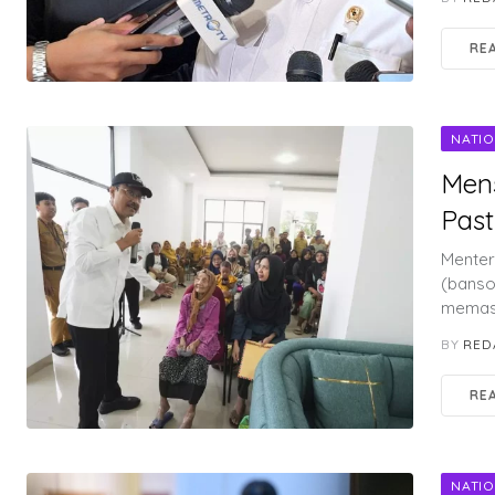
RE
NATI
Mens
Past
Menteri
(banso
memast
BY
RED
RE
NATI