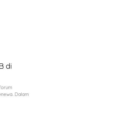
B di
 forum
Jenewa. Dalam