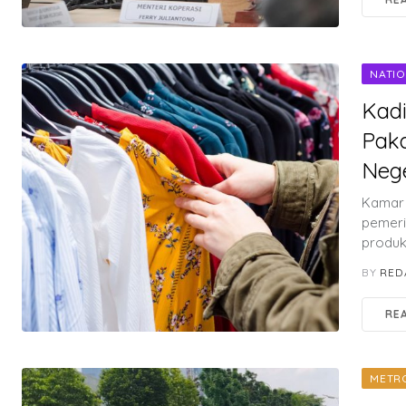
NATI
Kad
Paka
Nege
Kamar 
pemeri
produk 
BY
RED
RE
METR