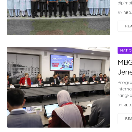
dipimp
BY
RED
RE
NATI
MBG 
Jen
Progra
intern
rangka
BY
RED
RE