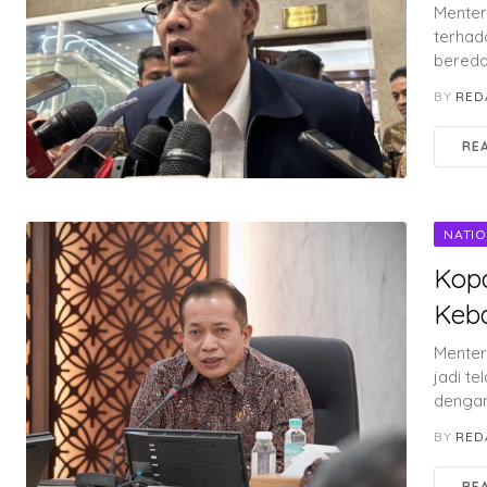
Menter
terhad
beredar
BY
RED
RE
NATI
Kopd
Keba
Menteri
jadi t
denga
BY
RED
RE