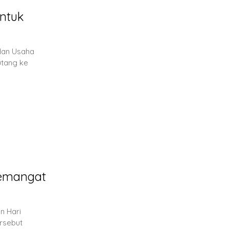
ntuk
dan Usaha
utang ke
Semangat
n Hari
rsebut