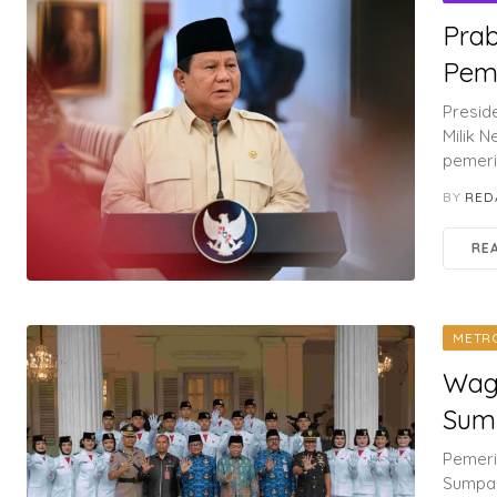
Pra
Pem
Presid
Milik 
pemeri
BY
RED
RE
METR
Wag
Sum
Pemeri
Sumpah