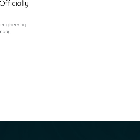
fficially
 engineering
nday,