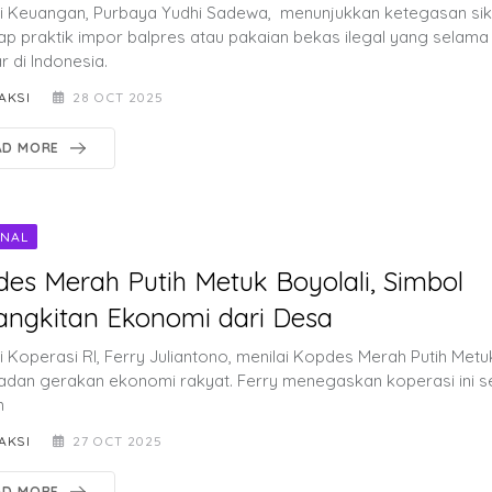
i Keuangan, Purbaya Yudhi Sadewa, menunjukkan ketegasan si
ap praktik impor balpres atau pakaian bekas ilegal yang selama 
 di Indonesia.
AKSI
28 OCT 2025
AD MORE
ONAL
es Merah Putih Metuk Boyolali, Simbol
ngkitan Ekonomi dari Desa
 Koperasi RI, Ferry Juliantono, menilai Kopdes Merah Putih Metuk
eladan gerakan ekonomi rakyat. Ferry menegaskan koperasi ini s
n
AKSI
27 OCT 2025
AD MORE