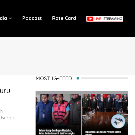
dia
Podcast
Rate Card
MOST IG-FEED
uru
uh
Bergizi