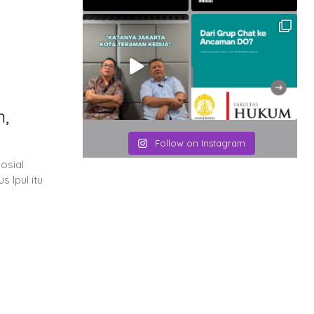
n,
Follow on Instagram
osial
 Ipul itu