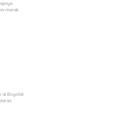
kapnya
ini marak
 di Boyolali
elaras