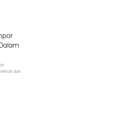
mpor
 Dalam
ah
tekstil dan