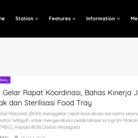
me
Station
Features
Information
Me
ONAL
Gelar Rapat Koordinasi, Bahas Kinerja J
k dan Sterilisasi Food Tray
Gizi Nasional (BGN) menggelar rapat koordinasi bersama selur
nator Wilayah untuk mengevaluasi pelaksanaan program Makan 
 (MBG). Kepala BGN Dadan Hindayana
AKSI
28 OCT 2025