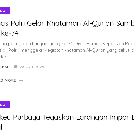
ONAL
s Polri Gelar Khataman Al-Qur’an Samb
 ke-74
ang peringatan hari jadi yang ke-74, Divisi Humas Kepolisian Rep
sia (Polri) menggelar kegiatan khataman Al-Qur’an yang diikuti o
dari
AKSI
28 OCT 2025
AD MORE
ONAL
keu Purbaya Tegaskan Larangan Impor B
l