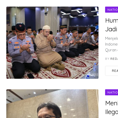
NATI
Huma
Jadi
Menjel
Indone
Quran 
BY
RED
RE
NATI
Men
Ilega