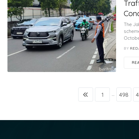
Traf
Con
The Ja
scheme
Octobe
BY
RED
RE
1
498
4
...