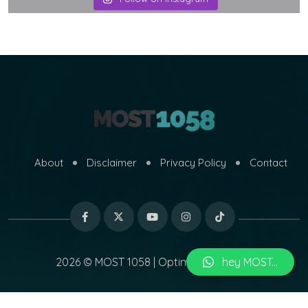
About
Disclaimer
Privacy Policy
Contact
2026 © MOST 1058 | Optimized by
hey MOST...
MARI