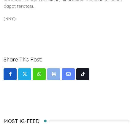
dapat teratasi.
(RRY)
Share This Post:
Whatsapp
Print
Share
Tiktok
via
Email
MOST IG-FEED