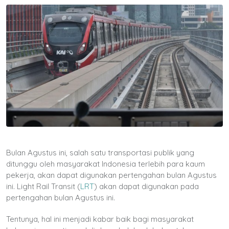
Bulan Agustus ini, salah satu transportasi publik yang
ditunggu oleh masyarakat Indonesia terlebih para kaum
pekerja, akan dapat digunakan pertengahan bulan Agustus
ini. Light Rail Transit (
LRT
) akan dapat digunakan pada
pertengahan bulan Agustus ini.
Tentunya, hal ini menjadi kabar baik bagi masyarakat