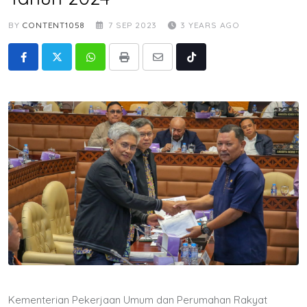
BY
CONTENT1058
7 SEP 2023
3 YEARS AGO
Whatsapp
Print
Share
Tiktok
via
Email
Kementerian Pekerjaan Umum dan Perumahan Rakyat