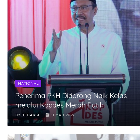
NATIONAL
Penerima PKH Didorong Naik Kelas
melalui Kopdes Merah Putih
BY
REDAKSI
11 MAR 2026