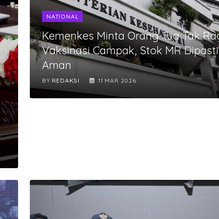
NATIONAL
Kemenkes Minta Orang Tua Tak Ra
Vaksinasi Campak, Stok MR Dipast
Aman
BY
REDAKSI
11 MAR 2026