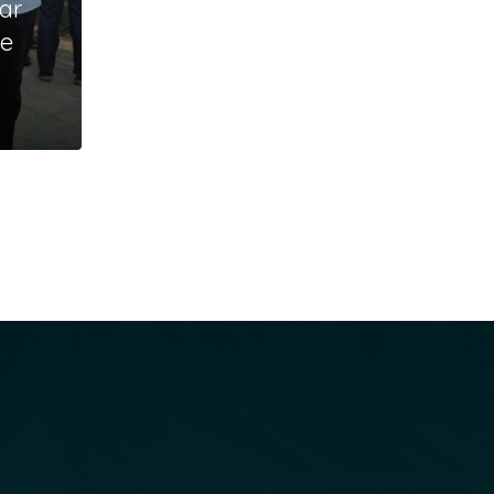
ar
ie