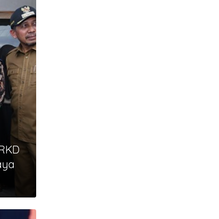
 RKD
aya