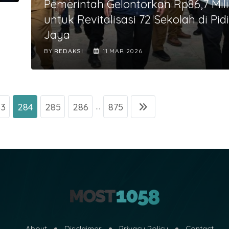
Pemerintah Gelontorkan Rp86,7 Mili
untuk Revitalisasi 72 Sekolah di Pid
Jaya
BY
REDAKSI
11 MAR 2026
83
284
285
286
875
...
About
Disclaimer
Privacy Policy
Contact