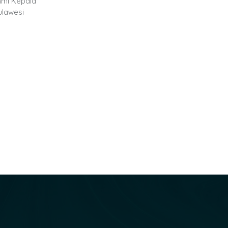
hmi Kepala
ulawesi