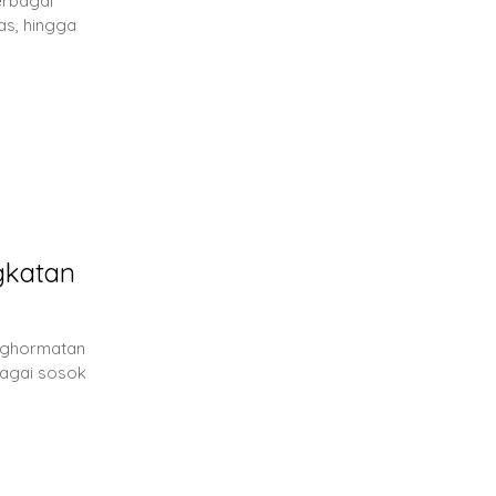
erbagai
as, hingga
gkatan
enghormatan
bagai sosok