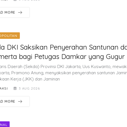
AD MORE
OPOLITAN
a DKI Saksikan Penyerahan Santunan da
merta bagi Petugas Damkar yang Gugur
aris Daerah (Sekda) Provinsi DKI Jakarta, Uus Kuswanto, mewaki
karta, Pramono Anung, menyaksikan penyerahan santunan Jami
kaan Kerja (JKK) dan Jaminan
AKSI
3 AUG 2026
AD MORE
ONAL