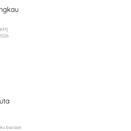
angkau
MKM)
2026
uta
uku bacaan