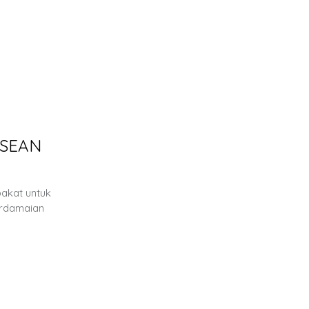
ASEAN
akat untuk
erdamaian