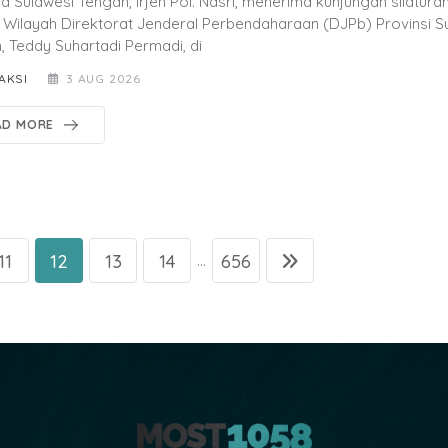
a Sulawesi Tengah, Irjen Pol. Nasri, menerima kunjungan silatura
 Wilayah Direktorat Jenderal Perbendaharaan (DJPb) Provinsi S
, Teddy Suhartadi Permadi, di
AKSI
3 AUG 2026
AD MORE
11
12
13
14
656
...