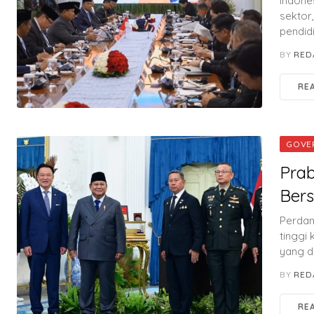
Indone
sektor,
pendid
BY
RED
RE
GOVE
Pra
Bers
Perdan
tinggi
yang di
BY
RED
RE