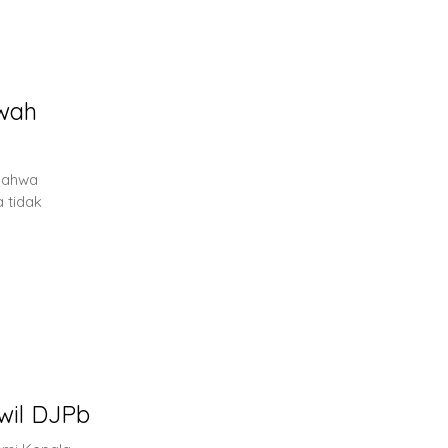
wah
bahwa
 tidak
wil DJPb