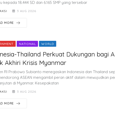
u kepada 18.444 SD dan 6.165 SMP yang tersebar
AKSI
3 AUG 2026
AD MORE
RNMENT
NATIONAL
WORLD
nesia-Thailand Perkuat Dukungan bagi 
k Akhiri Krisis Myanmar
en RI Prabowo Subianto menegaskan Indonesia dan Thailand sep
mendorong ASEAN mengambil peran aktif dalam mewujudkan p
anjutan di Myanmar. Kesepakatan
AKSI
3 AUG 2026
AD MORE