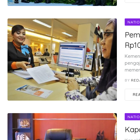
NATI
Pem
Rp1
Kement
pengaj
memerl
BY
RED
RE
NATI
Kapo