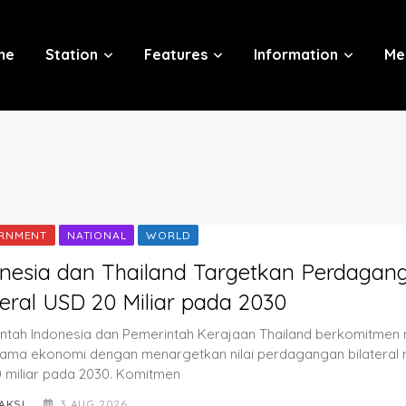
me
Station
Features
Information
Me
RNMENT
NATIONAL
WORLD
nesia dan Thailand Targetkan Perdagan
teral USD 20 Miliar pada 2030
ntah Indonesia dan Pemerintah Kerajaan Thailand berkomitme
sama ekonomi dengan menargetkan nilai perdagangan bilateral
 miliar pada 2030. Komitmen
AKSI
3 AUG 2026