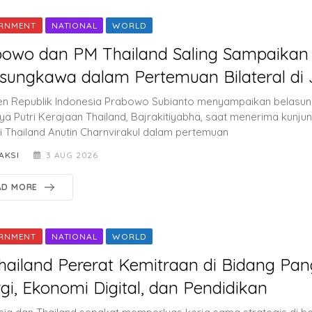
RNMENT
NATIONAL
WORLD
bowo dan PM Thailand Saling Sampaikan
sungkawa dalam Pertemuan Bilateral di 
en Republik Indonesia Prabowo Subianto menyampaikan belasu
ya Putri Kerajaan Thailand, Bajrakitiyabha, saat menerima kunj
i Thailand Anutin Charnvirakul dalam pertemuan
AKSI
3 AUG 2026
AD MORE
RNMENT
NATIONAL
WORLD
hailand Pererat Kemitraan di Bidang Pan
gi, Ekonomi Digital, dan Pendidikan