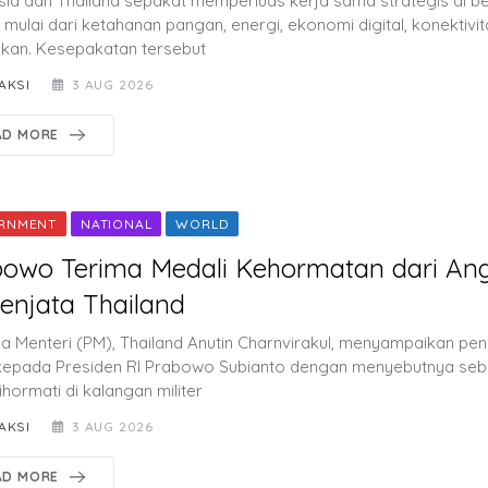
sia dan Thailand sepakat memperluas kerja sama strategis di b
 mulai dari ketahanan pangan, energi, ekonomi digital, konektivit
ikan. Kesepakatan tersebut
AKSI
3 AUG 2026
AD MORE
RNMENT
NATIONAL
WORLD
bowo Terima Medali Kehormatan dari An
enjata Thailand
a Menteri (PM), Thailand Anutin Charnvirakul, menyampaikan p
 kepada Presiden RI Prabowo Subianto dengan menyebutnya se
hormati di kalangan militer
AKSI
3 AUG 2026
AD MORE