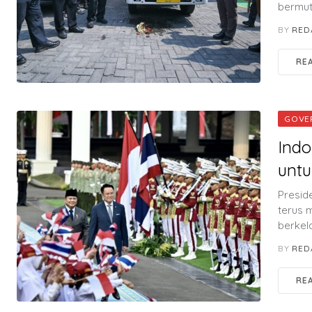
bermut
BY
RED
RE
GOVE
Indo
untu
Presid
terus 
berkel
BY
RED
RE