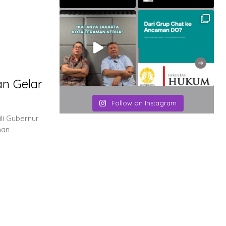
n Gelar
Follow on Instagram
li Gubernur
nan