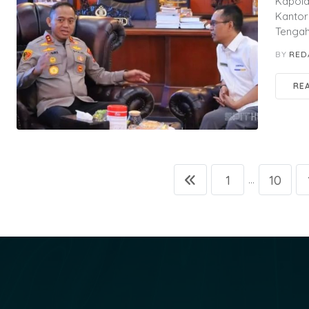
Kapold
Kantor
Tengah
BY
RED
RE
1
10
...