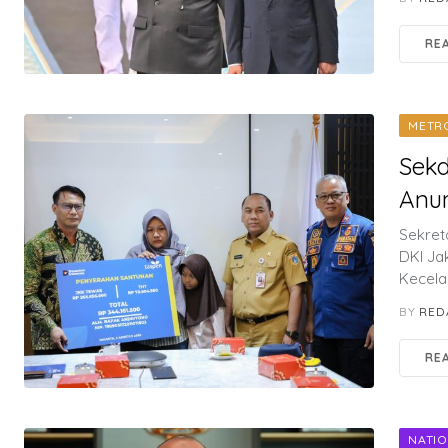
RE
METR
Sekd
Anu
Sekret
DKI Ja
Kecela
BY
RED
RE
NATI