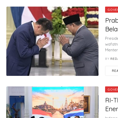
GOVE
Pra
Bela
Presid
wafatn
Menter
BY
RED
RE
GOVE
RI-T
Ener