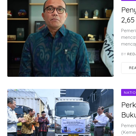
Peny
2,65
Pemeri
mencat
mencap
BY
RED
RE
NATI
Perk
Buku
Pemeri
(Kemen