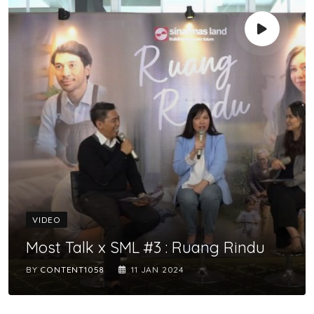
VIDEO
Most Talk x SML #3 : Ruang Rindu
BY
CONTENT1058
11 JAN 2024