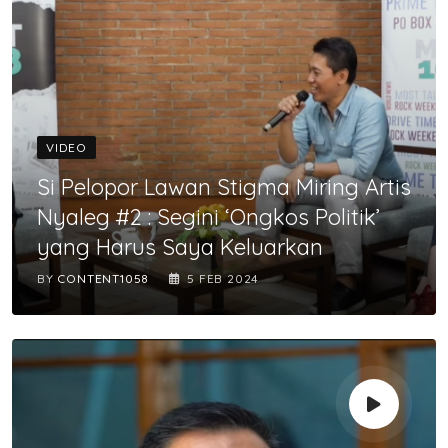
VIDEO
Si Pelopor Lawan Stigma Miring Artis
Nyaleg #2 : Segini ‘Ongkos Politik’
yang Harus Saya Keluarkan
BY
CONTENT1058
5 FEB 2024