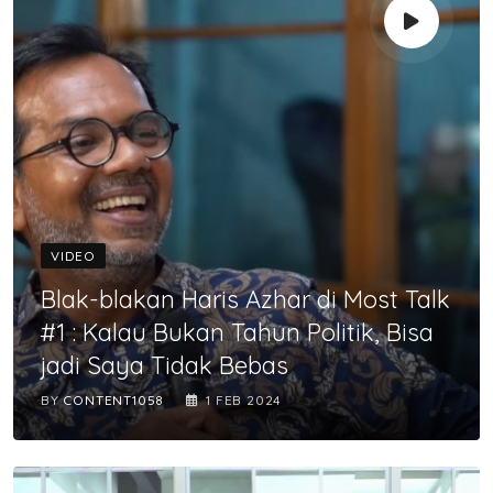
VIDEO
Blak-blakan Haris Azhar di Most Talk
#1 : Kalau Bukan Tahun Politik, Bisa
jadi Saya Tidak Bebas
BY
CONTENT1058
1 FEB 2024