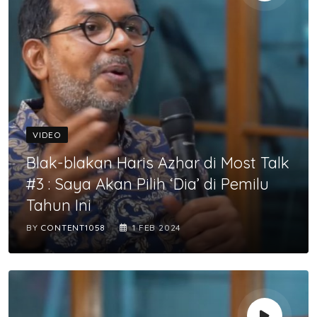
VIDEO
Blak-blakan Haris Azhar di Most Talk
#3 : Saya Akan Pilih ‘Dia’ di Pemilu
Tahun Ini
BY
CONTENT1058
1 FEB 2024